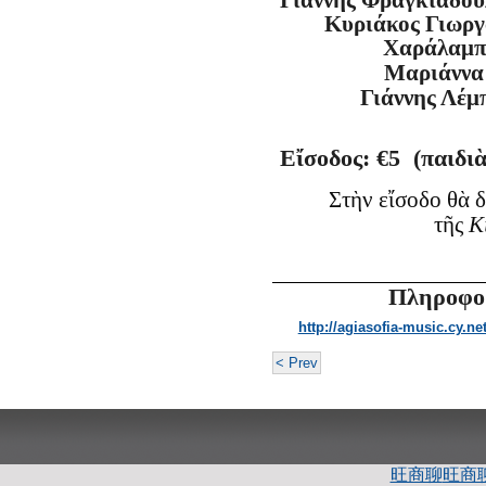
Κυριάκος Γιωρ
Χαράλαμπ
Μαριάννα
Γιάννης Λέμ
Ε
ἴ
σοδος: €5 (παιδι
Στ
ὴ
ν ε
ἴ
σοδο θ
ὰ
δ
τ
ῆ
ς
Κ
Πληροφορ
http://agiasofia-music.cy.ne
< Prev
旺商聊
旺商