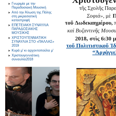
Γνωριμία με την
τ
ῆ
ς Σχολ
ῆ
ς Παρ
Παραδοσιακή Μουσική
Από την Άλωση της Πόλης
Π
Σοφιά»
,
μ
ὲ
στη μικρασιατική
καταστροφή
το
ῦ
Δωδεκαημέρου
,
ΕΠΕΤΕΙΑΚΗ ΣΥΝΑΥΛΙΑ
ΠΑΡΑΔΟΣΙΑΚΗΣ
κα
ὶ
Βυζαντιν
ῆ
ς Μουσι
ΜΟΥΣΙΚΗΣ
2018, στὶς 6:30 μ
ΧΡΙΣΤΟΥΓΕΝΝΙΑΤΙΚΗ
ΣΥΝΑΥΛΙΑ ΣΤΟ «ΠΑΛΛΑΣ»
το
ῦ
Πολιτιστικοῦ Ἱ
2019
Κυρά μ' κι αρχοντοπούλα μ'
“
Ἀ
ρχάγγε
Χριστουγεννιάτικη
συναυλία2018