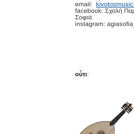
email:
kivotosmusi
facebook: Σχολή Πα
Σοφιά
instagram: agiasofi
οὖτι
: