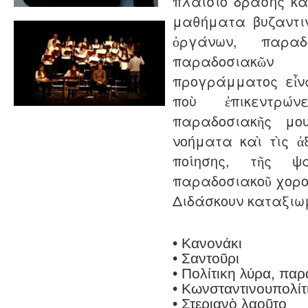
πλαίσιο δράσης κ
μαθήματα βυζαντι
ὀργάνων, παραδ
παραδοσιακῶν
προγράμματος εἶν
ποὺ ἐπικεντρώ
παραδοσιακῆς μ
νοήματα καὶ τὶς ἀξ
ποίησης, τῆς ψ
παραδοσιακοῦ χορο
Διδάσκουν καταξιω
• Κανονάκι
• Σαντοῦρι
• Πολίτικη λύρα, παρ
• Kωνσταντινουπολίτ
• Στεριανὸ λαοῦτο