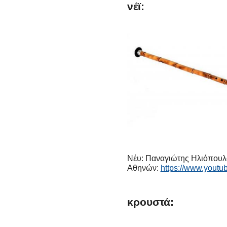
νέϊ:
Νέυ: Παναγιώτης Ηλιόπουλο
Αθηνών:
https://www.you
κρουστά: