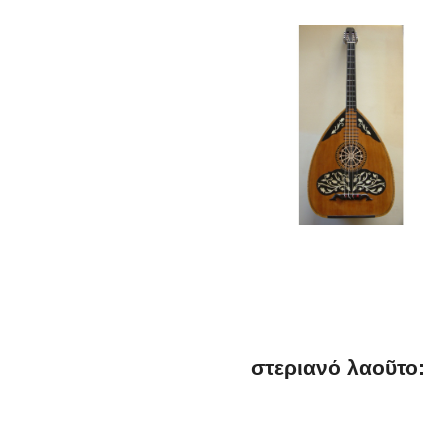
στεριανό λαοῦτο: