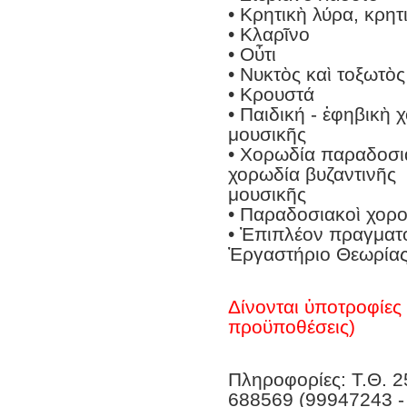
• Κρητικὴ λύρα, κρητ
• Κλαρῖνο
• Οὖτι
• Νυκτὸς καὶ τοξωτὸ
• Κρουστά
• Παιδική - ἐφηβικὴ
μουσικῆς
• Χορωδία παραδοσια
χορωδία βυζαντινῆς
μουσικῆς
• Παραδοσιακοὶ χορο
• Ἐπιπλέον πραγματο
Ἐργαστήριο Θεωρίας
Δίνονται ὑποτροφίες 
προϋποθέσεις)
Πληροφορίες: Τ.Θ. 2
688569 (99947243 -