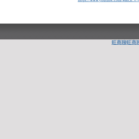
旺商聊
旺商