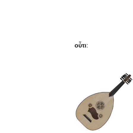
οὖτι
: