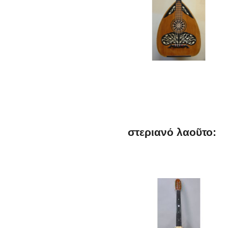
στεριανό λαοῦτο: