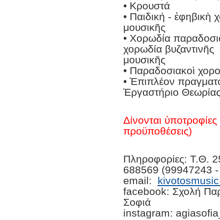
• Κρουστά
• Παιδική - ἐφηβικὴ
μουσικῆς
• Χορωδία παραδοσια
χορωδία βυζαντινῆς
μουσικῆς
• Παραδοσιακοὶ χορο
• Ἐπιπλέον πραγματο
Ἐργαστήριο Θεωρίας
Δίνονται ὑποτροφίες 
προϋποθέσεις)
Πληροφορίες: Τ.Θ. 2
688569 (99947243 -
email:
kivotosmusi
facebook: Σχολή Πα
Σοφιά
instagram: agiasofi