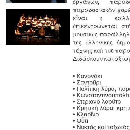
ὀργάνων, παραδ
παραδοσιακῶν χορῶ
εἶναι ἡ καλλι
ἐπικεντρώνεται σ
μουσικῆς παράλληλα
τῆς ἑλληνικῆς δημο
τέχνης καὶ τοῦ παρα
Διδάσκουν καταξιωμ
• Κανονάκι
• Σαντοῦρι
• Πολίτικη λύρα, παρ
• Kωνσταντινουπολίτ
• Στεριανὸ λαοῦτο
• Κρητικὴ λύρα, κρητ
• Κλαρῖνο
• Οὖτι
• Νυκτὸς καὶ τοξωτὸ