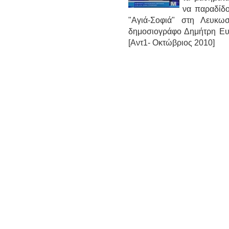
να παραδίδ
"Αγιά-Σοφιά" στη Λευκωσ
δημοσιογράφο Δημήτρη Ευ
[Aντ1- Οκτώβριος 2010]