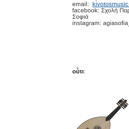
email:
kivotosmusi
facebook: Σχολή Πα
Σοφιά
instagram: agiasofi
οὖτι
: