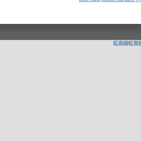
旺商聊
旺商