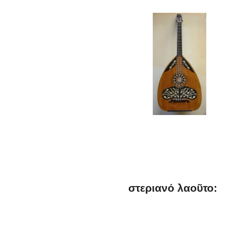
στεριανό λαοῦτο: