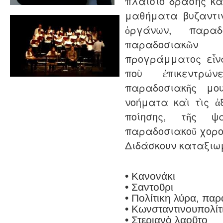
πλαίσιο δράσης κ
μαθήματα βυζαντι
ὀργάνων, παραδ
παραδοσιακῶν
προγράμματος εἶν
ποὺ ἐπικεντρώ
παραδοσιακῆς μ
νοήματα καὶ τὶς ἀξ
ποίησης, τῆς ψ
παραδοσιακοῦ χορο
Διδάσκουν καταξιω
• Κανονάκι
• Σαντοῦρι
• Πολίτικη λύρα, παρ
• Kωνσταντινουπολίτ
• Στεριανὸ λαοῦτο