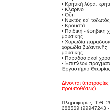
• Κρητικὴ λύρα, κρητ
• Κλαρῖνο
• Οὖτι
• Νυκτὸς καὶ τοξωτὸ
• Κρουστά
• Παιδική - ἐφηβικὴ
μουσικῆς
• Χορωδία παραδοσια
χορωδία βυζαντινῆς
μουσικῆς
• Παραδοσιακοὶ χορο
• Ἐπιπλέον πραγματο
Ἐργαστήριο Θεωρίας
Δίνονται ὑποτροφίες 
προϋποθέσεις)
Πληροφορίες: Τ.Θ. 2
688569 (99947243 -