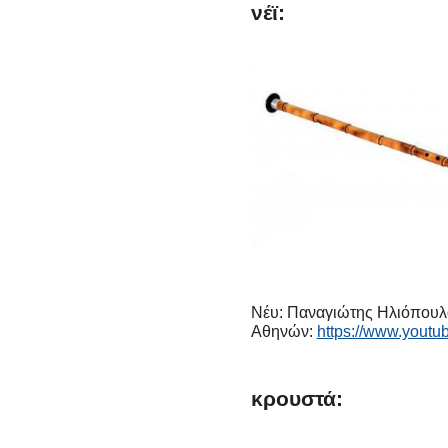
νέϊ:
Νέυ: Παναγιώτης Ηλιόπουλο
Αθηνών:
https://www.you
κρουστά: