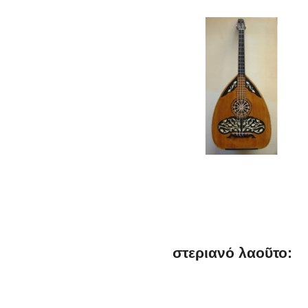
στεριανό λαοῦτο: