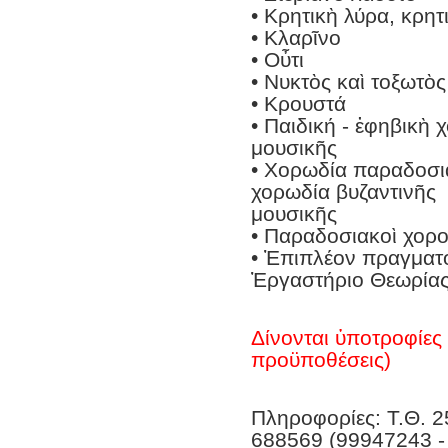
• Κρητικὴ λύρα, κρητ
• Κλαρῖνο
• Οὖτι
• Νυκτὸς καὶ τοξωτὸ
• Κρουστά
• Παιδική - ἐφηβικὴ
μουσικῆς
• Χορωδία παραδοσια
χορωδία βυζαντινῆς
μουσικῆς
• Παραδοσιακοὶ χορο
• Ἐπιπλέον πραγματο
Ἐργαστήριο Θεωρίας
Δίνονται ὑποτροφίες 
προϋποθέσεις)
Πληροφορίες: Τ.Θ. 2
688569 (99947243 -