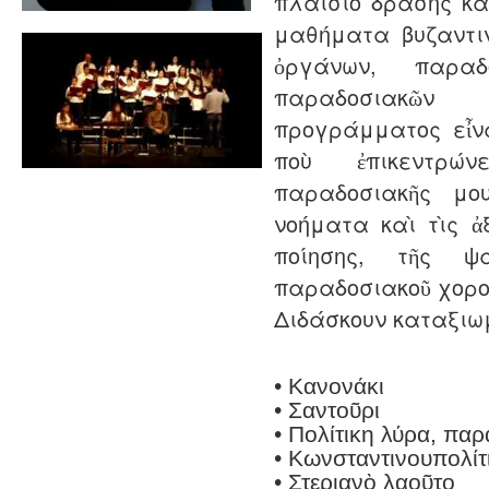
πλαίσιο δράσης κ
μαθήματα βυζαντι
ὀργάνων, παραδ
παραδοσιακῶν
προγράμματος εἶν
ποὺ ἐπικεντρώ
παραδοσιακῆς μ
νοήματα καὶ τὶς ἀξ
ποίησης, τῆς ψ
παραδοσιακοῦ χορο
Διδάσκουν καταξιω
• Κανονάκι
• Σαντοῦρι
• Πολίτικη λύρα, παρ
• Kωνσταντινουπολίτ
• Στεριανὸ λαοῦτο