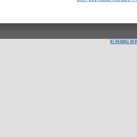
旺商聊
旺商