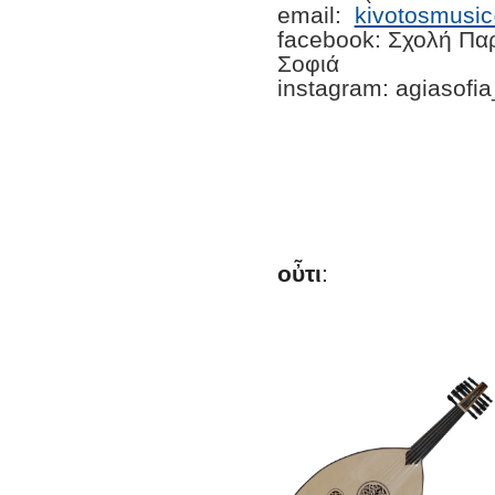
email:
kivotosmusi
facebook: Σχολή Πα
Σοφιά
instagram: agiasofi
οὖτι
: