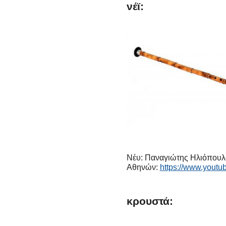
νέϊ:
Νέυ: Παναγιώτης Ηλιόπουλο
Αθηνών:
https://www.you
κρουστά: