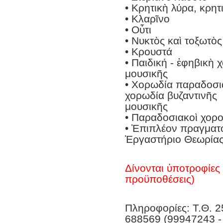
• Κρητικὴ λύρα, κρητ
• Κλαρῖνο
• Οὖτι
• Νυκτὸς καὶ τοξωτὸ
• Κρουστά
• Παιδική - ἐφηβικὴ
μουσικῆς
• Χορωδία παραδοσια
χορωδία βυζαντινῆς
μουσικῆς
• Παραδοσιακοὶ χορο
• Ἐπιπλέον πραγματο
Ἐργαστήριο Θεωρίας
Δίνονται ὑποτροφίες 
προϋποθέσεις)
Πληροφορίες: Τ.Θ. 2
688569 (99947243 -