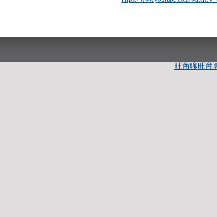
旺商聊
旺商