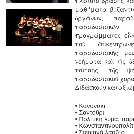
πλαίσιο δράσης κ
μαθήματα βυζαντι
ὀργάνων, παραδ
παραδοσιακῶν
προγράμματος εἶν
ποὺ ἐπικεντρώ
παραδοσιακῆς μ
νοήματα καὶ τὶς ἀξ
ποίησης, τῆς ψ
παραδοσιακοῦ χορο
Διδάσκουν καταξιω
• Κανονάκι
• Σαντοῦρι
• Πολίτικη λύρα, παρ
• Kωνσταντινουπολίτ
• Στεριανὸ λαοῦτο