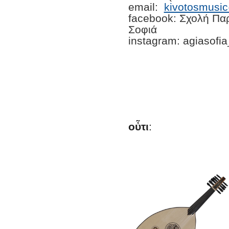
email:
kivotosmusi
facebook: Σχολή Πα
Σοφιά
instagram: agiasofi
οὖτι
: