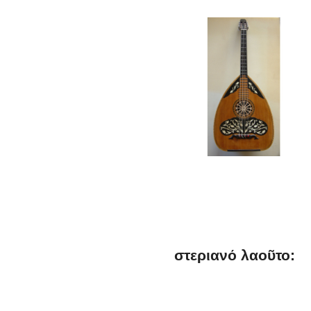
στεριανό λαοῦτο: