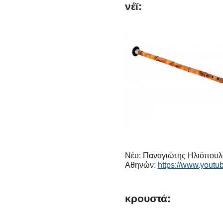
νέϊ:
Νέυ: Παναγιώτης Ηλιόπουλο
Αθηνών:
https://www.you
κρουστά: