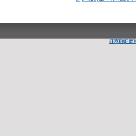
旺商聊
旺商