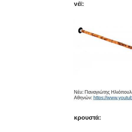
νέϊ:
Νέυ: Παναγιώτης Ηλιόπουλο
Αθηνών:
https://www.you
κρουστά: