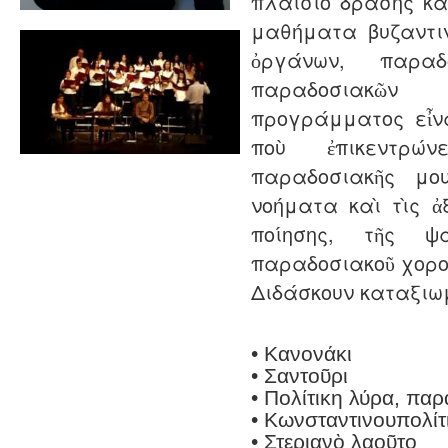
πλαίσιο δράσης κ
μαθήματα βυζαντι
ὀργάνων, παραδ
παραδοσιακῶν
προγράμματος εἶν
ποὺ ἐπικεντρώ
παραδοσιακῆς μ
νοήματα καὶ τὶς ἀξ
ποίησης, τῆς ψ
παραδοσιακοῦ χορο
Διδάσκουν καταξιω
• Κανονάκι
• Σαντοῦρι
• Πολίτικη λύρα, παρ
• Kωνσταντινουπολίτ
• Στεριανὸ λαοῦτο