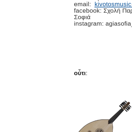
email:
kivotosmusi
facebook: Σχολή Πα
Σοφιά
instagram: agiasofi
οὖτι
: