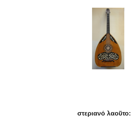
στεριανό λαοῦτο: