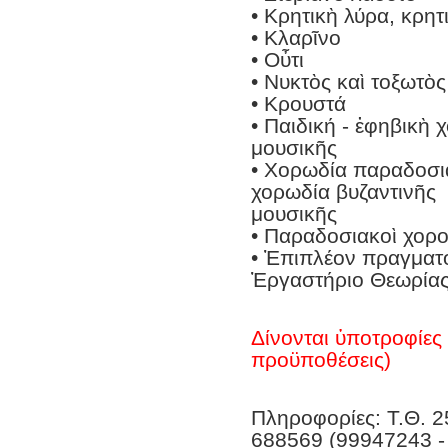
• Κρητικὴ λύρα, κρητ
• Κλαρῖνο
• Οὖτι
• Νυκτὸς καὶ τοξωτὸ
• Κρουστά
• Παιδική - ἐφηβικὴ
μουσικῆς
• Χορωδία παραδοσια
χορωδία βυζαντινῆς
μουσικῆς
• Παραδοσιακοὶ χορο
• Ἐπιπλέον πραγματο
Ἐργαστήριο Θεωρίας
Δίνονται ὑποτροφίες 
προϋποθέσεις)
Πληροφορίες: Τ.Θ. 2
688569 (99947243 -