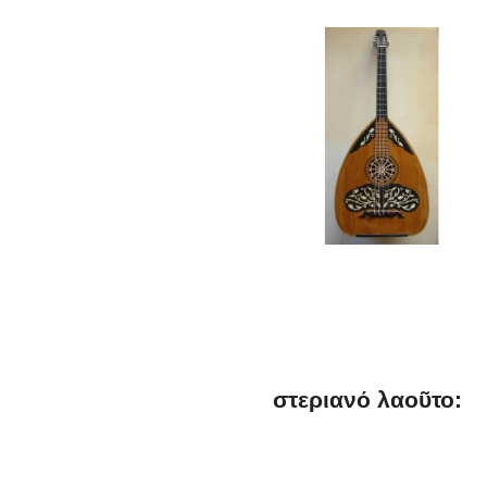
στεριανό λαοῦτο: