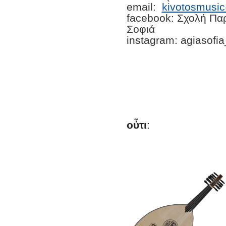
email:
kivotosmusi
facebook: Σχολή Πα
Σοφιά
instagram: agiasofi
οὖτι
: