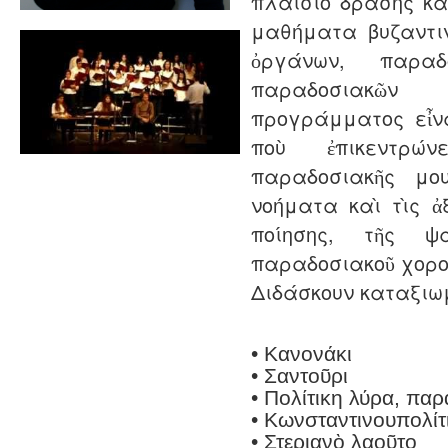
πλαίσιο δράσης κ
μαθήματα βυζαντι
ὀργάνων, παραδ
παραδοσιακῶν
προγράμματος εἶν
ποὺ ἐπικεντρώ
παραδοσιακῆς μ
νοήματα καὶ τὶς ἀξ
ποίησης, τῆς ψ
παραδοσιακοῦ χορο
Διδάσκουν καταξιω
• Κανονάκι
• Σαντοῦρι
• Πολίτικη λύρα, παρ
• Kωνσταντινουπολίτ
• Στεριανὸ λαοῦτο