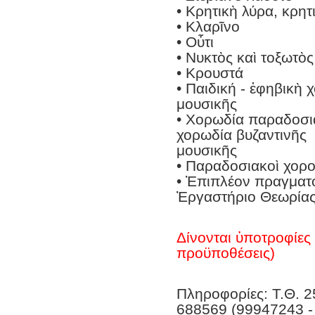
• Κρητικὴ λύρα, κρητ
• Κλαρῖνο
• Οὖτι
• Νυκτὸς καὶ τοξωτὸ
• Κρουστά
• Παιδική - ἐφηβικὴ
μουσικῆς
• Χορωδία παραδοσια
χορωδία βυζαντινῆς
μουσικῆς
• Παραδοσιακοὶ χορο
• Ἐπιπλέον πραγματο
Ἐργαστήριο Θεωρίας
Δίνονται ὑποτροφίες 
προϋποθέσεις)
Πληροφορίες: Τ.Θ. 2
688569 (99947243 -