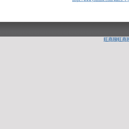
旺商聊
旺商