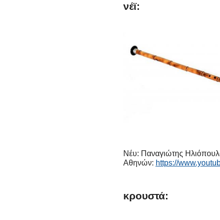
νέϊ:
Νέυ: Παναγιώτης Ηλιόπουλο
Αθηνών:
https://www.you
κρουστά: