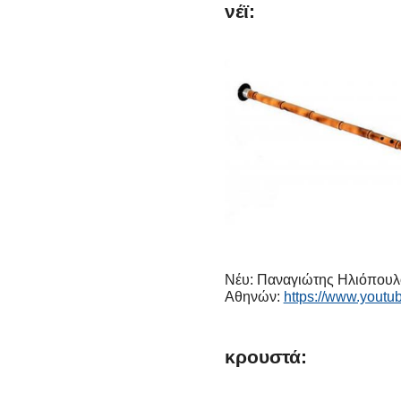
νέϊ:
Νέυ: Παναγιώτης Ηλιόπουλο
Αθηνών:
https://www.you
κρουστά: