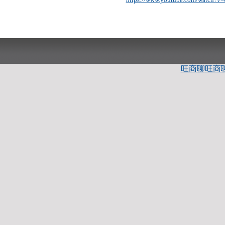
旺商聊
旺商