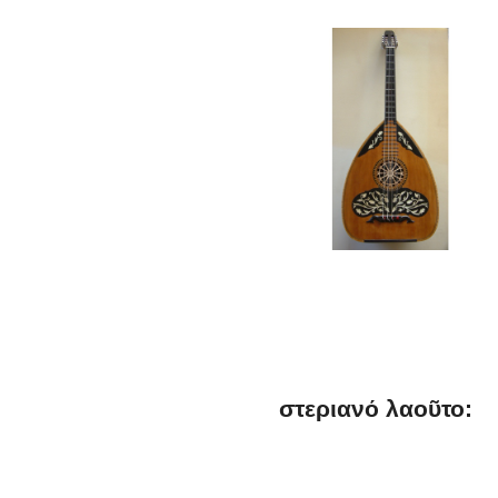
στεριανό λαοῦτο: