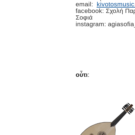
email:
kivotosmusi
facebook: Σχολή Πα
Σοφιά
instagram: agiasofi
οὖτι
: