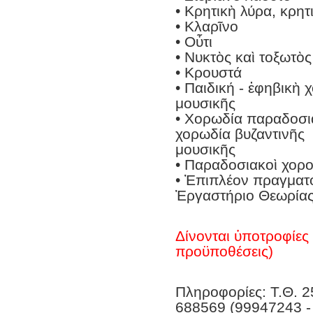
• Κρητικὴ λύρα, κρητ
• Κλαρῖνο
• Οὖτι
• Νυκτὸς καὶ τοξωτὸ
• Κρουστά
• Παιδική - ἐφηβικὴ
μουσικῆς
• Χορωδία παραδοσια
χορωδία βυζαντινῆς
μουσικῆς
• Παραδοσιακοὶ χορο
• Ἐπιπλέον πραγματο
Ἐργαστήριο Θεωρίας
Δίνονται ὑποτροφίες 
προϋποθέσεις)
Πληροφορίες: Τ.Θ. 2
688569 (99947243 -