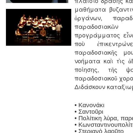
πλαίσιο δράσης κ
μαθήματα βυζαντι
ὀργάνων, παραδ
παραδοσιακῶν
προγράμματος εἶν
ποὺ ἐπικεντρώ
παραδοσιακῆς μ
νοήματα καὶ τὶς ἀξ
ποίησης, τῆς ψ
παραδοσιακοῦ χορο
Διδάσκουν καταξιω
• Κανονάκι
• Σαντοῦρι
• Πολίτικη λύρα, παρ
• Kωνσταντινουπολίτ
• Στεριανὸ λαοῦτο