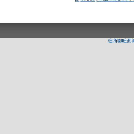
旺商聊
旺商