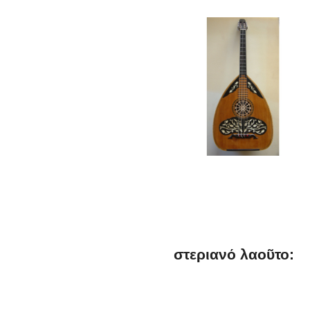
στεριανό λαοῦτο: