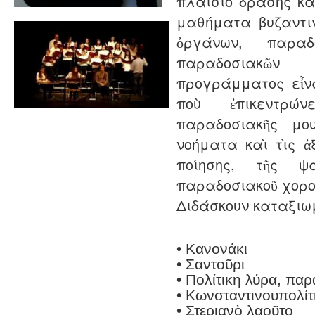
πλαίσιο δράσης κ
μαθήματα βυζαντι
ὀργάνων, παραδ
παραδοσιακῶν
προγράμματος εἶν
ποὺ ἐπικεντρώ
παραδοσιακῆς μ
νοήματα καὶ τὶς ἀξ
ποίησης, τῆς ψ
παραδοσιακοῦ χορο
Διδάσκουν καταξιω
• Κανονάκι
• Σαντοῦρι
• Πολίτικη λύρα, παρ
• Kωνσταντινουπολίτ
• Στεριανὸ λαοῦτο