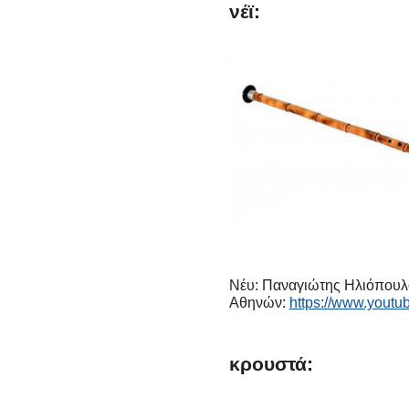
νέϊ:
Νέυ: Παναγιώτης Ηλιόπουλο
Αθηνών:
https://www.you
κρουστά: