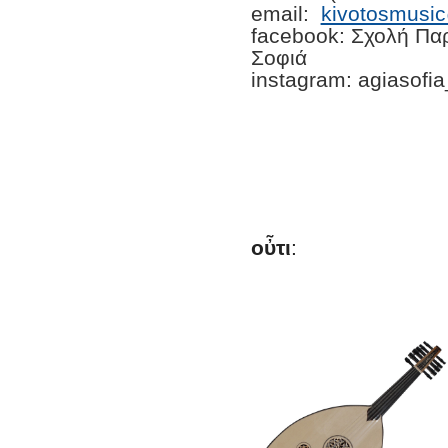
email:
kivotosmusi
facebook: Σχολή Πα
Σοφιά
instagram: agiasofi
οὖτι
: