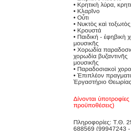
• Κρητικὴ λύρα, κρητ
• Κλαρῖνο
• Οὖτι
• Νυκτὸς καὶ τοξωτὸ
• Κρουστά
• Παιδική - ἐφηβικὴ
μουσικῆς
• Χορωδία παραδοσια
χορωδία βυζαντινῆς
μουσικῆς
• Παραδοσιακοὶ χορο
• Ἐπιπλέον πραγματο
Ἐργαστήριο Θεωρίας
Δίνονται ὑποτροφίες 
προϋποθέσεις)
Πληροφορίες: Τ.Θ. 2
688569 (99947243 -