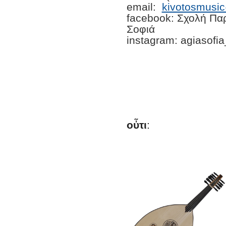
email:
kivotosmusi
facebook: Σχολή Πα
Σοφιά
instagram: agiasofi
οὖτι
: