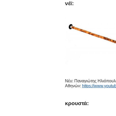
νέϊ:
Νέυ: Παναγιώτης Ηλιόπουλο
Αθηνών:
https://www.you
κρουστά: