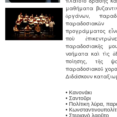
πλαίσιο δράσης κ
μαθήματα βυζαντι
ὀργάνων, παραδ
παραδοσιακῶν
προγράμματος εἶν
ποὺ ἐπικεντρώ
παραδοσιακῆς μ
νοήματα καὶ τὶς ἀξ
ποίησης, τῆς ψ
παραδοσιακοῦ χορο
Διδάσκουν καταξιω
• Κανονάκι
• Σαντοῦρι
• Πολίτικη λύρα, παρ
• Kωνσταντινουπολίτ
• Στεριανὸ λαοῦτο