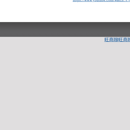
旺商聊
旺商