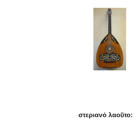
στεριανό λαοῦτο: