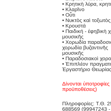
• Κρητικὴ λύρα, κρητ
• Κλαρῖνο
• Οὖτι
• Νυκτὸς καὶ τοξωτὸ
• Κρουστά
• Παιδική - ἐφηβικὴ
μουσικῆς
• Χορωδία παραδοσια
χορωδία βυζαντινῆς
μουσικῆς
• Παραδοσιακοὶ χορο
• Ἐπιπλέον πραγματο
Ἐργαστήριο Θεωρίας
Δίνονται ὑποτροφίες 
προϋποθέσεις)
Πληροφορίες: Τ.Θ. 2
688569 (99947243 -